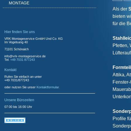
MONTAGE
Als der
S
bieten w
für die B
Hier finden Sie uns
Stahllei
VRK Montageservice
GmbH Und Co. KG
Im Vogelsang
40
Pfetten,
71101
Schönaich
Lüfterau
info@vrk-montageservice.de
Tel.
+49 7031 877243
Formtei
Kontakt
Attika, A
Rufen Sie einfach an unter
+49 7031/877243
Fenster-
oder nutzen Sie unser
Kontaktformular
.
Mauerabd
Unterkon
Unsere Bürozeiten
07:00 bis 16:00 Uhr
Sonderpr
Profile 
Sonderpr