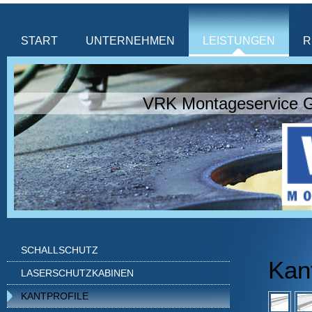
START
UNTERNEHMEN
LEISTUNGEN
R
VRK Montageservice 
SCHALLSCHUTZ
Kant
LASERSCHUTZKABINEN
KANTPROFILE